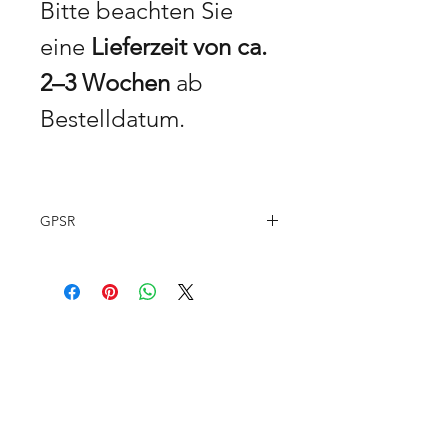
Bitte beachten Sie
eine
Lieferzeit von ca.
2–3 Wochen
ab
Bestelldatum.
GPSR
Herstellerinformationen &
Produktsicherheit
Hersteller: Horn, Biberstrasse 9, 1010
Wien, Österreich
Kontakt: art@bananabastard.at
GET -25% OFF
Altersbeschränkung: Nur für
Erwachsene.
Konformität: Dieses Produkt
entspricht den geltenden EU-
Sicherheitsanforderungen. Es erfüllt