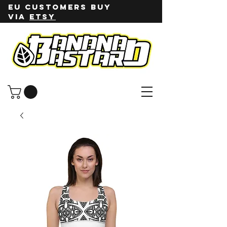
EU customers buy
via
ETSY