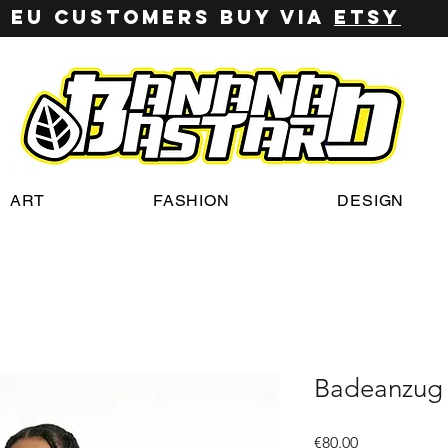
EU customers buy via
ETSY
ART
FASHION
DESIGN
Badeanzug 
Price
€80.00