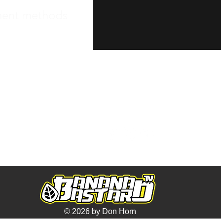
ent methods
int
 Protection
© 2026 by Don Horn