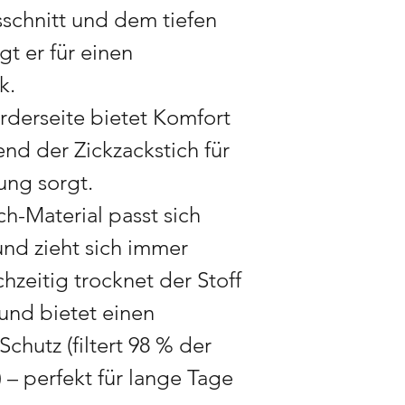
schnitt und dem tiefen
Retouren vermeiden
During peak seasons 
Aufwand massiver Ret
3 weeks in advance 
t er für einen
behalte mir vor, Aus
time when demand is
k.
zu stornieren.
rderseite bietet Komfort
Rücksendekosten:
Di
trägt der Käufer
(au
end der Zickzackstich für
mangelhafte Ware)
ung sorgt.
h-Material passt sich
nd zieht sich immer
hzeitig trocknet der Stoff
 und bietet einen
chutz (filtert 98 % der
 – perfekt für lange Tage