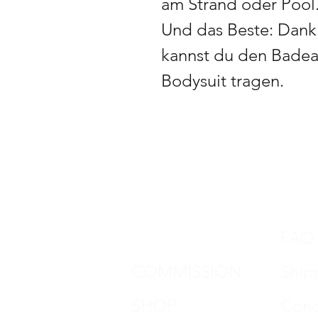
am Strand oder Pool
Und das Beste: Dan
kannst du den Badean
Bodysuit tragen.
DON HORN
FAQ
COMMISSION
Ship
SHOP
Cond