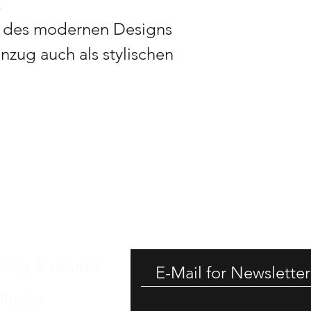
.
k des modernen Designs
zug auch als stylischen
GET -
ping & returns
itions